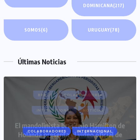
DOMINICANA
(217)
SOMOS
(6)
URUGUAY
(78)
Últimas Noticias
COLABORADORES
INTERNACIONAL