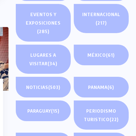
EVENTOS Y
INTERNACIONAL
EXPOSICIONES
(217)
(285)
LUGARES A
MÉXICO
(61)
VISITAR
(34)
NOTICIAS
(503)
PANAMA
(6)
PARAGUAY
(15)
PERIODISMO
TURISTICO
(22)