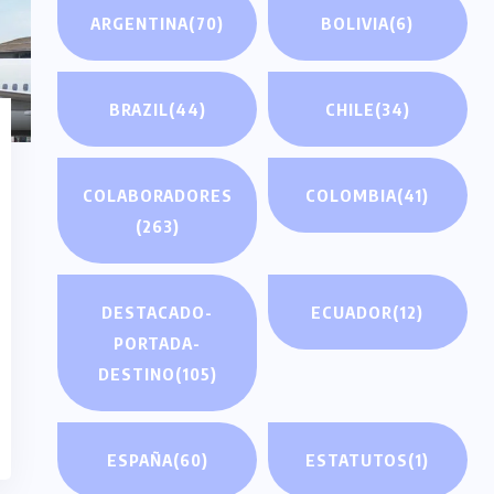
ARGENTINA
(70)
BOLIVIA
(6)
BRAZIL
(44)
CHILE
(34)
COLABORADORES
COLOMBIA
(41)
(263)
DESTACADO-
ECUADOR
(12)
PORTADA-
DESTINO
(105)
ESPAÑA
(60)
ESTATUTOS
(1)