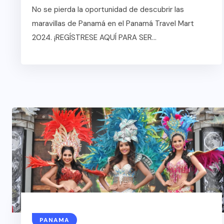
No se pierda la oportunidad de descubrir las
maravillas de Panamá en el Panamá Travel Mart
2024. ¡REGÍSTRESE AQUÍ PARA SER...
COLABORADORES
MÉ
RADORES
NOTICIAS
AL
NOTICIAS
EL FIN DEL MILA
PANAMA