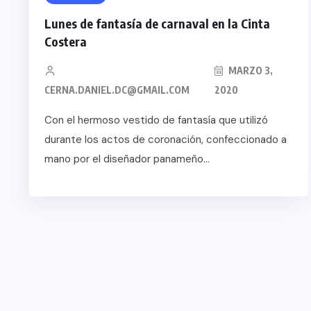
BOHEMIO: TULUM
O TURISTICO
Lunes de fantasía de carnaval en la Cinta
BANCARROTA TURÍS
Costera
olidariza con
POR ABUSOS Y FAL
zuela
PLANEACIÓN
MARZO 3,
CERNA.DANIEL.DC@GMAIL.COM
2020
 29, 2026
JUNIO 24, 2026
Con el hermoso vestido de fantasía que utilizó
durante los actos de coronación, confeccionado a
mano por el diseñador panameño...