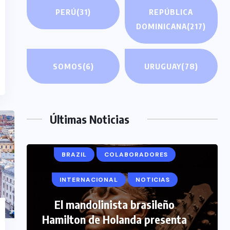
PERÚ
(31)
REPÚBLICA
DOMINICANA
(217)
SOMOS
(6)
URUGUAY
(78)
Últimas Noticias
BRAZIL
COLABORADORES
INTERNACIONAL
NOTICIAS
COLABORADORES
El mandolinista brasileño
INTERNACIONAL
NOTICIAS
Hamilton de Holanda presenta