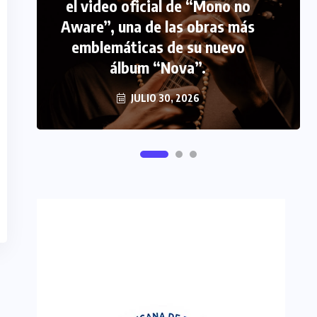
el video oficial de “Mono no
PERIODISMO TURISTICO
Aware”, una de las obras más
emblemáticas de su nuevo
FIPETUR se solidariza con
álbum “Nova”.
Venezuela
JUNIO 29, 2026
JULIO 30, 2026