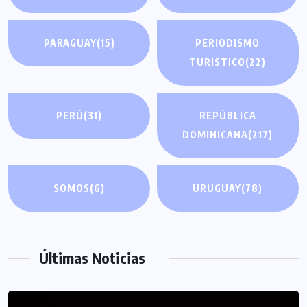
PARAGUAY
(15)
PERIODISMO
TURISTICO
(22)
PERÚ
(31)
REPÚBLICA
DOMINICANA
(217)
SOMOS
(6)
URUGUAY
(78)
Últimas Noticias