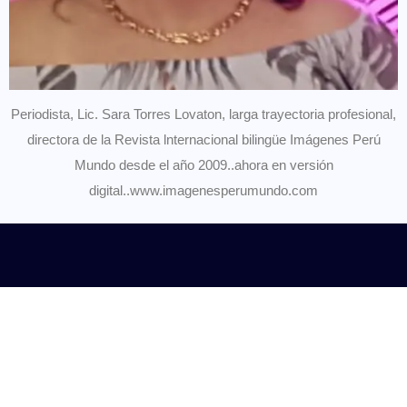
Periodista, Lic. Sara Torres Lovaton, larga trayectoria profesional,
directora de la Revista lnternacional bilingüe Imágenes Perú
Mundo desde el año 2009..ahora en versión
digital..www.imagenesperumundo.com
© 2025,
FIPETUR
Todos los derechos reservados