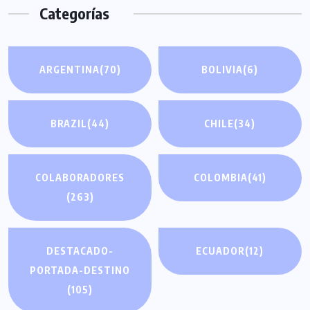
Categorías
ARGENTINA
(70)
BOLIVIA
(6)
BRAZIL
(44)
CHILE
(34)
COLABORADORES
COLOMBIA
(41)
(263)
DESTACADO-
ECUADOR
(12)
PORTADA-DESTINO
(105)