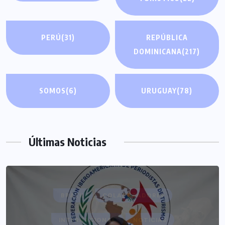
PERÚ
(31)
REPÚBLICA
DOMINICANA
(217)
SOMOS
(6)
URUGUAY
(78)
Últimas Noticias