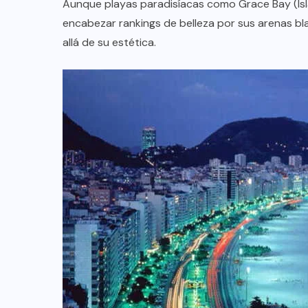
Aunque playas paradisíacas como Grace Bay (Isl
encabezar rankings de belleza por sus arenas b
allá de su estética.
COLABORADORES
MÉXICO
NOTICIAS
EL FIN DEL MILAGRO BOHEMIO: