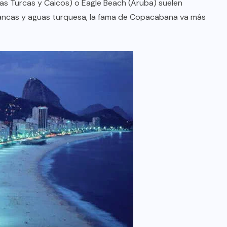
as Turcas y Caicos) o Eagle Beach (Aruba) suelen
lancas y aguas turquesa, la fama de Copacabana va más
BRAZIL
COLABORADORES
INTERNACIONAL
NOTICIAS
El mandolinista brasileño Hamilton
de Holanda presenta el video