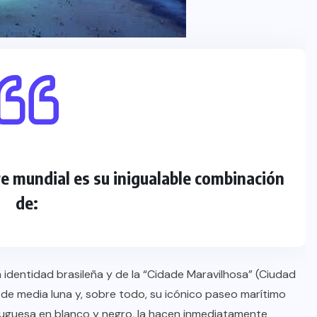
oficial de “Mono no Aware”, una
de las obras más emblemáticas de
su nuevo álbum “Nova”.
JULIO 30, 2026
re mundial es su inigualable combinación
de:
a identidad brasileña y de la “Cidade Maravilhosa” (Ciudad
 de media luna y, sobre todo, su icónico paseo marítimo
uguesa en blanco y negro, la hacen inmediatamente