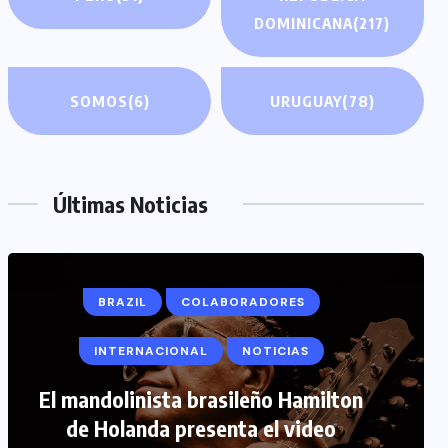
DOMINICANA
(217)
SOMOS
(6)
URUGUAY
(78)
Últimas Noticias
COLABORADORES
INTERNACIONAL
NOTICIAS
PERIODISMO TURISTICO