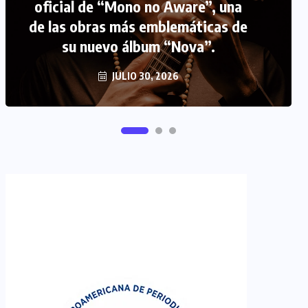
oficial de “Mono no Aware”, una
de las obras más emblemáticas de
FIPETUR se solidariza con
su nuevo álbum “Nova”.
Venezuela
JUNIO 29, 2026
JULIO 30, 2026