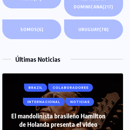
DOMINICANA
(217)
SOMOS
(6)
URUGUAY
(78)
Últimas Noticias
BRAZIL
COLABORADORES
INTERNACIONAL
NOTICIAS
COLABORADORES
INTERNACIONAL
El mandolinista brasileño Hamilton
de Holanda presenta el video
NOTICIAS
PERIODISMO TURISTICO