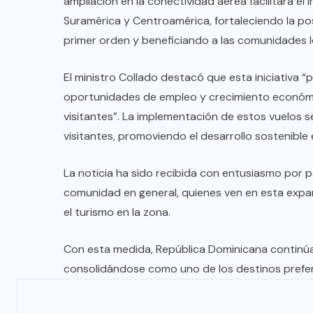
ampliación en la conectividad aérea facilitará el
TULUM EN BANCARROTA
Suramérica y Centroamérica, fortaleciendo la po
TURÍSTICA POR ABUSOS Y FALTA
primer orden y beneficiando a las comunidades l
DE PLANEACIÓN
El ministro Collado destacó que esta iniciativa 
JUNIO 24, 2026
oportunidades de empleo y crecimiento económico
visitantes”. La implementación de estos vuelos s
visitantes, promoviendo el desarrollo sostenible 
La noticia ha sido recibida con entusiasmo por pa
comunidad en general, quienes ven en esta expa
el turismo en la zona.
Con esta medida, República Dominicana continúa 
consolidándose como uno de los destinos preferi