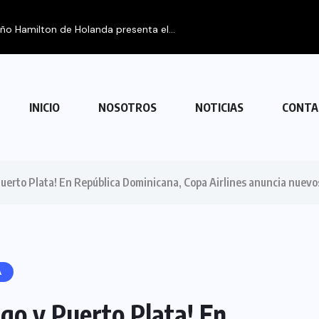
FIPETUR se solidariza con Venezuela
INICIO
NOSOTROS
NOTICIAS
CONTA
Puerto Plata! En República Dominicana, Copa Airlines anuncia nue
A
go y Puerto Plata! En