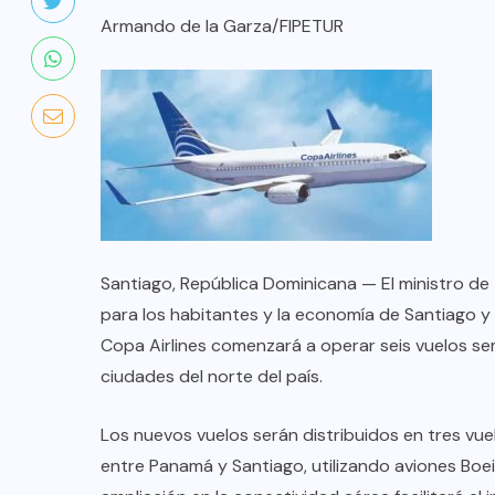
Armando de la Garza/FIPETUR
Santiago, República Dominicana — El ministro de 
para los habitantes y la economía de Santiago y P
Copa Airlines comenzará a operar seis vuelos 
COLABORADORES
MÉXICO
ciudades del norte del país.
NOTICIAS
Los nuevos vuelos serán distribuidos en tres vu
entre Panamá y Santiago, utilizando aviones Bo
EL FIN DEL MILAGRO BOHEMIO: