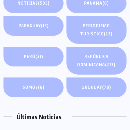
NOTICIAS
(503)
PANAMA
(6)
PARAGUAY
(15)
PERIODISMO
TURISTICO
(22)
PERÚ
(31)
REPÚBLICA
DOMINICANA
(217)
SOMOS
(6)
URUGUAY
(78)
Últimas Noticias