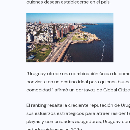
TULUM EN BANCARROTA
quienes desean establecerse en el país.
TURÍSTICA POR ABUSOS Y FALTA
DE PLANEACIÓN
JUNIO 24, 2026
“Uruguay ofrece una combinación única de comodi
convierte en un destino ideal para quienes busca
comodidad,” afirmó un portavoz de Global Citize
El ranking resalta la creciente reputación de U
sus esfuerzos estratégicos para atraer resident
playas y comunidades acogedoras, Uruguay cont
estadounidenses en 2025.