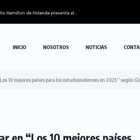
eño Hamilton de Holanda presenta el...
INICIO
NOSOTROS
NOTICIAS
CONTA
“Los 10 mejores países para los estadounidenses en 2025” según Glo
ar en “Los 10 mejores países