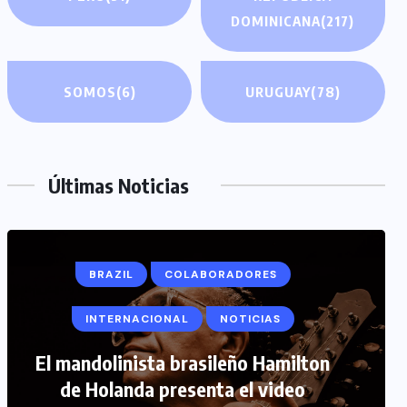
DOMINICANA
(217)
SOMOS
(6)
URUGUAY
(78)
Últimas Noticias
BRAZIL
COLABORADORES
INTERNACIONAL
NOTICIAS
COLABORADORES
INTERNACIONAL
El mandolinista brasileño Hamilton
de Holanda presenta el video
NOTICIAS
PERIODISMO TURISTICO