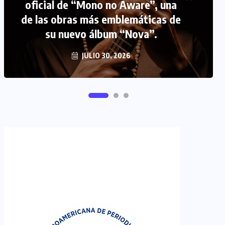
oficial de “Mono no Aware”, una
de las obras más emblemáticas de
FIPETUR se solidariza con
su nuevo álbum “Nova”.
Venezuela
JUNIO 29, 2026
JULIO 30, 2026