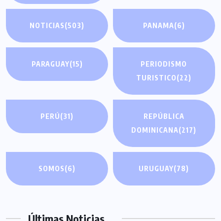
NOTICIAS
(503)
PANAMA
(6)
PARAGUAY
(15)
PERIODISMO
TURISTICO
(22)
PERÚ
(31)
REPÚBLICA
DOMINICANA
(217)
SOMOS
(6)
URUGUAY
(78)
Últimas Noticias