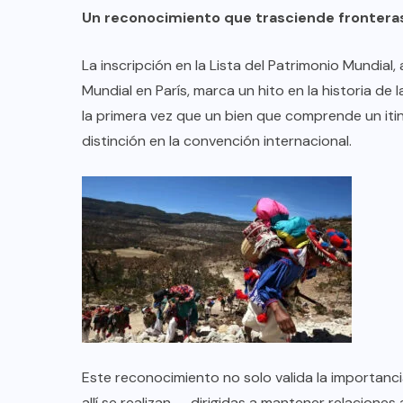
TULUM EN BANCARROTA
Un reconocimiento que trasciende frontera
TURÍSTICA POR ABUSOS Y FALTA
DE PLANEACIÓN
La inscripción en la Lista del Patrimonio Mundia
Mundial en París, marca un hito en la historia de
JUNIO 24, 2026
la primera vez que un bien que comprende un itine
distinción en la convención internacional.
Este reconocimiento no solo valida la importancia
allí se realizan — dirigidas a mantener relacion