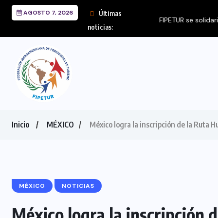
AGOSTO 7, 2026
Últimas
FIPETUR se solidariza 
noticias:
Inicio
MÉXICO
México logra la inscripción de la Ruta H
MÉXICO
NOTICIAS
México logra la inscripción d