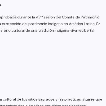
oficial de “Mono no Aware”, una
s
de las obras más emblemáticas de
su nuevo álbum “Nova”.
l, aprobada durante la 47ª sesión del Comité de Patrimonio
 la protección del patrimonio indígena en América Latina. Es
JULIO 30, 2026
rario cultural de una tradición indígena viva recibe tal
 cultural de los sitios sagrados y las prácticas rituales que
es armónicas con elementos naturales considerados