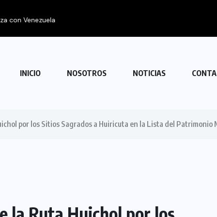
con Venezuela
INICIO
NOSOTROS
NOTICIAS
CONTA
uichol por los Sitios Sagrados a Huiricuta en la Lista del Patrimon
e la Ruta Huichol por los