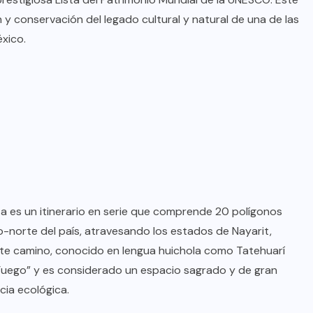
 y conservación del legado cultural y natural de una de las
xico.
uta es un itinerario en serie que comprende 20 polígonos
BRAZIL
COLABORADORES
-norte del país, atravesando los estados de Nayarit,
INTERNACIONAL
NOTICIAS
ste camino, conocido en lengua huichola como Tatehuarí
o Fuego” y es considerado un espacio sagrado y de gran
El mandolinista brasileño Hamilton
cia ecológica.
de Holanda presenta el video