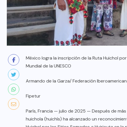
México logra la inscripción de la Ruta Huichol por
Mundial de la UNESCO
Armando de la Garza/ Federación Iberoamerican
Fipetur
París, Francia — julio de 2025 — Después de más
huichola (huichís) ha alcanzado un reconocimiento
Huichol por los Sitios Sagrados a Huiricuta en la