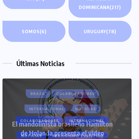
DOMINICANA
(217)
SOMOS
(6)
URUGUAY
(78)
Últimas Noticias
COLABORADORES
INTERNACIONAL
NOTICIAS
PERIODISMO TURISTICO