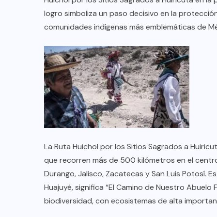
logro simboliza un paso decisivo en la protección
comunidades indígenas más emblemáticas de Mé
La Ruta Huichol por los Sitios Sagrados a Huiric
que recorren más de 500 kilómetros en el centro
COLABORADORES
MÉXICO
Durango, Jalisco, Zacatecas y San Luis Potosí. E
NOTICIAS
Huajuyé, significa “El Camino de Nuestro Abuel
biodiversidad, con ecosistemas de alta importan
EL FIN DEL MILAGRO BOHEMIO: