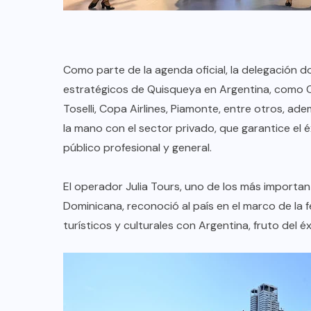
oficial de “Mono no Aware”, una
A
de las obras más emblemáticas de
su nuevo álbum “Nova”.
Como parte de la agenda oficial, la delegación 
JULIO 30, 2026
estratégicos de Quisqueya en Argentina, como Ol
Toselli, Copa Airlines, Piamonte, entre otros, 
la mano con el sector privado, que garantice el éx
público profesional y general.
El operador Julia Tours, uno de los más importa
Dominicana, reconoció al país en el marco de la fe
turísticos y culturales con Argentina, fruto del 