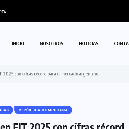
RANSFORMA FOZ DO IGUAÇU EN UN...
INICIO
NOSOTROS
NOTICIAS
CONTA
IT 2025 con cifras récord para el mercado argentino.
CIAS
REPÚBLICA DOMINICANA
en FIT 2025 con cifras récord