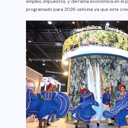
empleo, impuestos, y derrama económica en el pa
programado para 2026 vaticina ya que este crec
BRAZIL
COLABORADORES
INTERNACIONAL
NOTICIAS
El mandolinista brasileño Hamilton
de Holanda presenta el video