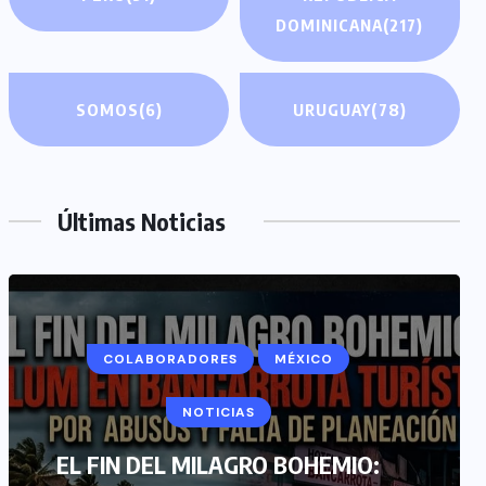
DOMINICANA
(217)
SOMOS
(6)
URUGUAY
(78)
Últimas Noticias
COLABORADORES
MÉXICO
NOTICIAS
EL FIN DEL MILAGRO BOHEMIO: