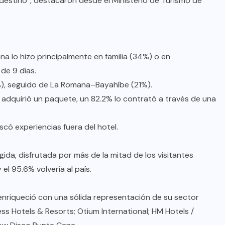
 destino”, destacaron desde el Ministerio de Turismo de
ana lo hizo principalmente en familia (34%) o en
de 9 días.
%), seguido de La Romana–Bayahíbe (21%).
ue adquirió un paquete, un 82.2% lo contrató a través de una
scó experiencias fuera del hotel.
gida, disfrutada por más de la mitad de los visitantes
 el 95.6% volvería al país.
enriqueció con una sólida representación de su sector
cess Hotels & Resorts; Otium International; HM Hotels /