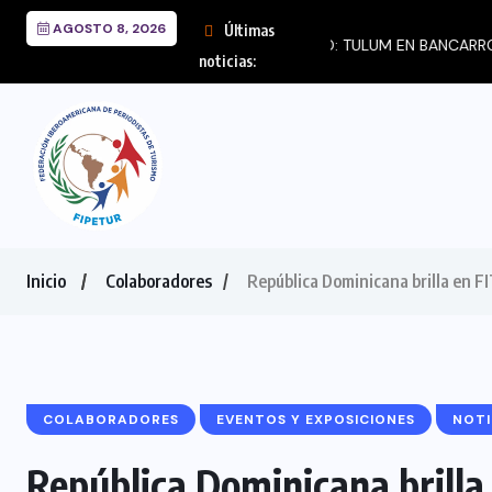
AGOSTO 8, 2026
Últimas
LOVE IGUASSU T
noticias:
Inicio
Colaboradores
República Dominicana brilla en F
COLABORADORES
EVENTOS Y EXPOSICIONES
NOTI
República Dominicana brilla 