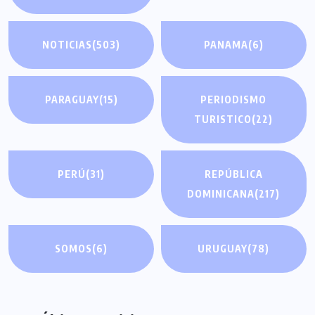
NOTICIAS
(503)
PANAMA
(6)
PARAGUAY
(15)
PERIODISMO
TURISTICO
(22)
PERÚ
(31)
REPÚBLICA
DOMINICANA
(217)
SOMOS
(6)
URUGUAY
(78)