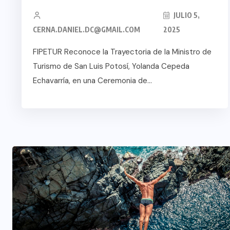
BOHEMIO: TULUM
O TURISTICO
JULIO 5,
BANCARROTA TURÍS
CERNA.DANIEL.DC@GMAIL.COM
2025
olidariza con
POR ABUSOS Y FAL
zuela
PLANEACIÓN
FIPETUR Reconoce la Trayectoria de la Ministro de
Turismo de San Luis Potosí, Yolanda Cepeda
 29, 2026
JUNIO 24, 2026
Echavarría, en una Ceremonia de...