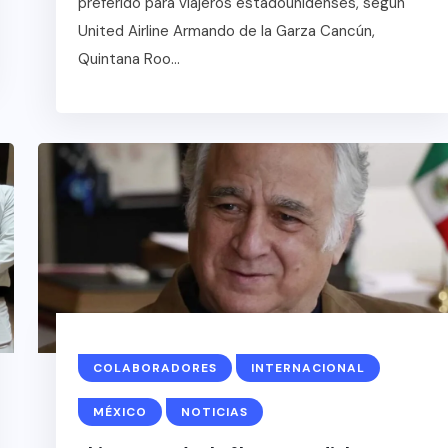
preferido para viajeros estadounidenses, según
United Airline Armando de la Garza Cancún,
Quintana Roo...
XICO
COLABORADORES
INTERNACIONAL
MÉXICO
NOTICIAS
GRO