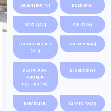
ARGENTINA
(70)
BOLIVIA
(6)
BRAZIL
(44)
CHILE
(34)
COLABORADORES
COLOMBIA
(41)
(263)
DESTACADO-
ECUADOR
(12)
PORTADA-
DESTINO
(105)
ESPAÑA
(60)
ESTATUTOS
(1)