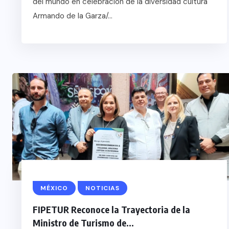
del mundo en celebración de la diversidad cultura
Armando de la Garza/...
COLABORADORES
MÉ
RADORES
MÉXICO
NOTICIAS
NOTICIAS
FIPETUR Reconoce la Trayectoria de la
AL
NOTICIAS
EL FIN DEL MILA
Ministro de Turismo de...