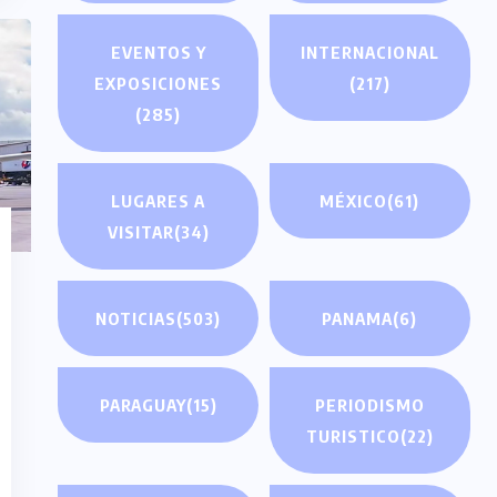
EVENTOS Y
INTERNACIONAL
EXPOSICIONES
(217)
(285)
LUGARES A
MÉXICO
(61)
VISITAR
(34)
NOTICIAS
(503)
PANAMA
(6)
PARAGUAY
(15)
PERIODISMO
TURISTICO
(22)