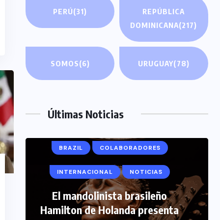
PERÚ
(31)
REPÚBLICA
DOMINICANA
(217)
SOMOS
(6)
URUGUAY
(78)
Últimas Noticias
BRAZIL
COLABORADORES
INTERNACIONAL
NOTICIAS
COLABORADORES
El mandolinista brasileño
INTERNACIONAL
NOTICIAS
Hamilton de Holanda presenta