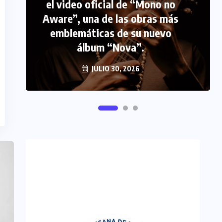
el video oficial de “Mono no
PERIODISMO TURISTICO
Aware”, una de las obras más
emblemáticas de su nuevo
FIPETUR se solidariza con
álbum “Nova”.
Venezuela
JUNIO 29, 2026
JULIO 30, 2026