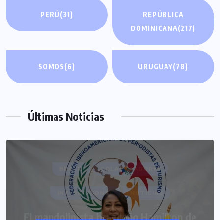
PERÚ
(31)
REPÚBLICA
DOMINICANA
(217)
SOMOS
(6)
URUGUAY
(78)
Últimas Noticias