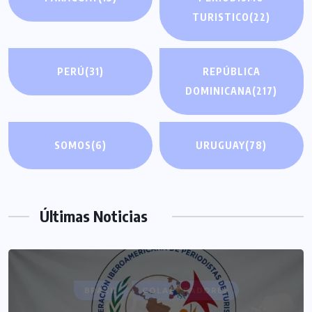
TURISTICO
(22)
PERÚ
(31)
REPÚBLICA
DOMINICANA
(217)
SOMOS
(6)
URUGUAY
(78)
Últimas Noticias