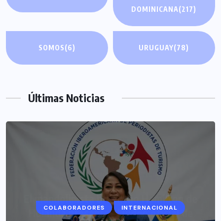
DOMINICANA
(217)
SOMOS
(6)
URUGUAY
(78)
Últimas Noticias
COLABORADORES
INTERNACIONAL