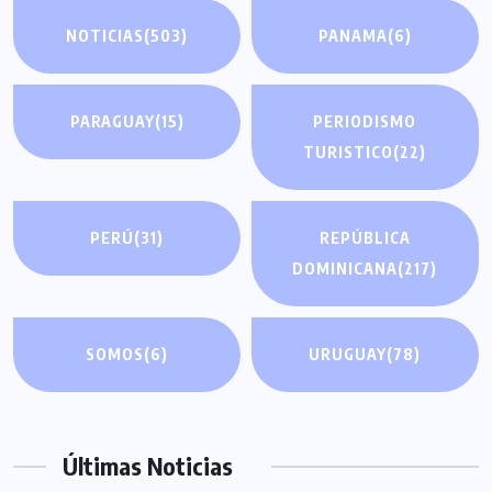
NOTICIAS
(503)
PANAMA
(6)
PARAGUAY
(15)
PERIODISMO
TURISTICO
(22)
PERÚ
(31)
REPÚBLICA
DOMINICANA
(217)
SOMOS
(6)
URUGUAY
(78)
Últimas Noticias