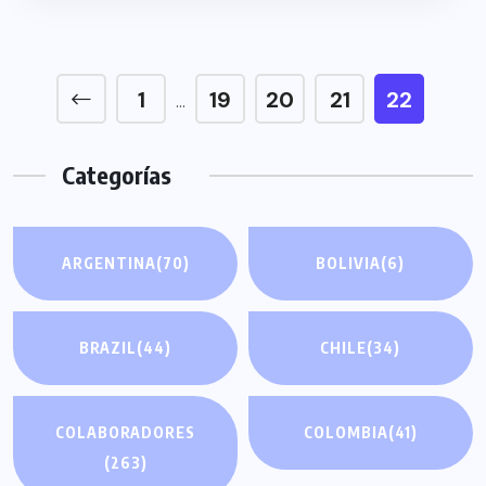
1
19
20
21
22
…
Categorías
ARGENTINA
(70)
BOLIVIA
(6)
BRAZIL
(44)
CHILE
(34)
COLABORADORES
COLOMBIA
(41)
(263)