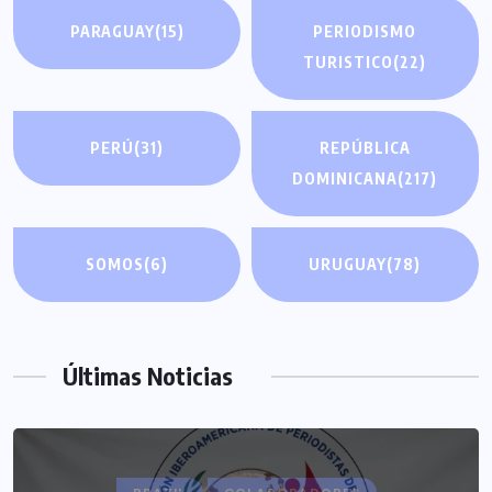
PARAGUAY
(15)
PERIODISMO
TURISTICO
(22)
PERÚ
(31)
REPÚBLICA
DOMINICANA
(217)
SOMOS
(6)
URUGUAY
(78)
Últimas Noticias