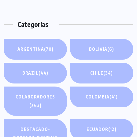
Categorías
ARGENTINA
(70)
BOLIVIA
(6)
BRAZIL
(44)
CHILE
(34)
COLABORADORES
COLOMBIA
(41)
(263)
DESTACADO-
ECUADOR
(12)