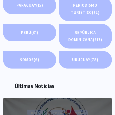
PARAGUAY
(15)
PERIODISMO
TURISTICO
(22)
PERÚ
(31)
REPÚBLICA
DOMINICANA
(217)
SOMOS
(6)
URUGUAY
(78)
Últimas Noticias