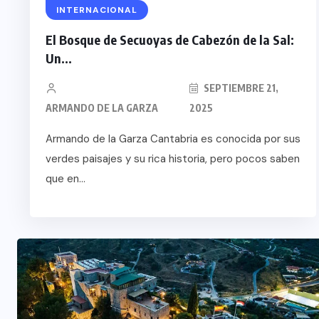
BOHEMIO: TULUM
INTERNACIONAL
O TURISTICO
BANCARROTA TURÍS
El Bosque de Secuoyas de Cabezón de la Sal:
olidariza con
POR ABUSOS Y FAL
Un...
zuela
PLANEACIÓN
SEPTIEMBRE 21,
 29, 2026
JUNIO 24, 2026
ARMANDO DE LA GARZA
2025
Armando de la Garza Cantabria es conocida por sus
verdes paisajes y su rica historia, pero pocos saben
que en...