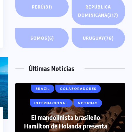
PERÚ
(31)
REPÚBLICA
DOMINICANA
(217)
SOMOS
(6)
URUGUAY
(78)
Últimas Noticias
BRAZIL
COLABORADORES
INTERNACIONAL
NOTICIAS
COLABORADORES
El mandolinista brasileño
INTERNACIONAL
NOTICIAS
Hamilton de Holanda presenta