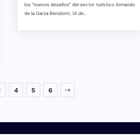
los “nuevos desafíos” del sector turístico Armando
de la Garza Benidorm, 14 de...
3
4
5
6