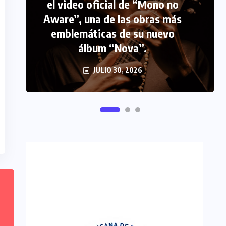
el video oficial de “Mono no
PERIODISMO TURISTICO
Aware”, una de las obras más
emblemáticas de su nuevo
FIPETUR se solidariza con
álbum “Nova”.
Venezuela
JUNIO 29, 2026
JULIO 30, 2026