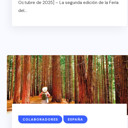
Octubre de 2025] – La segunda edición de la Feria
del...
COLABORADORES
MÉ
RADORES
NOTICIAS
AL
NOTICIAS
COLABORADORES
ESPAÑA
EL FIN DEL MILA