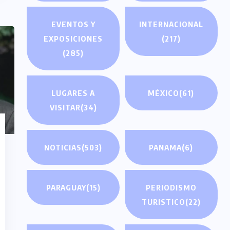
EVENTOS Y
INTERNACIONAL
EXPOSICIONES
(217)
(285)
LUGARES A
MÉXICO
(61)
VISITAR
(34)
NOTICIAS
(503)
PANAMA
(6)
PARAGUAY
(15)
PERIODISMO
TURISTICO
(22)