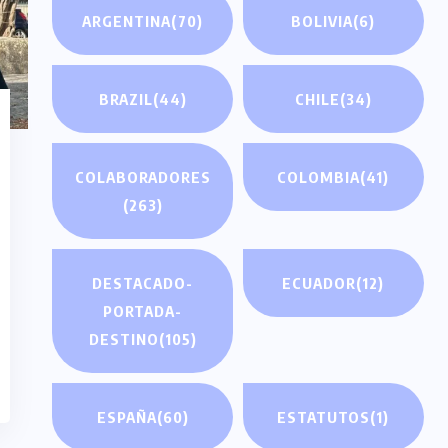
ARGENTINA
(70)
BOLIVIA
(6)
BRAZIL
(44)
CHILE
(34)
COLABORADORES
COLOMBIA
(41)
(263)
DESTACADO-
ECUADOR
(12)
PORTADA-
DESTINO
(105)
ESPAÑA
(60)
ESTATUTOS
(1)