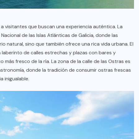
oficial de “Mono no Aware”, una
de las obras más emblemáticas de
su nuevo álbum “Nova”.
 a visitantes que buscan una experiencia auténtica. La
JULIO 30, 2026
Nacional de las Islas Atlánticas de Galicia, donde las
io natural, sino que también ofrece una rica vida urbana. El
 laberinto de calles estrechas y plazas con bares y
más fresco de la ría. La zona de la calle de las Ostras es
astronomía, donde la tradición de consumir ostras frescas
a inigualable.