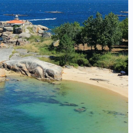
BRAZIL
COLABORADORES
INTERNACIONAL
NOTICIAS
El mandolinista brasileño Hamilton
de Holanda presenta el video