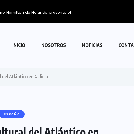
eño Hamilton de Holanda presenta el...
INICIO
NOSOTROS
NOTICIAS
CONTA
l del Atlántico en Galicia
ESPAÑA
ultural del Atlántico en