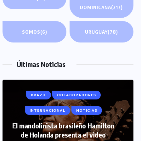
DOMINICANA
(217)
SOMOS
(6)
URUGUAY
(78)
Últimas Noticias
COLABORADORES
INTERNACIONAL
NOTICIAS
PERIODISMO TURISTICO