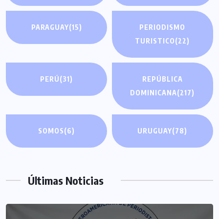
PARAGUAY
(15)
PERIODISMO
TURISTICO
(22)
PERÚ
(31)
REPÚBLICA
DOMINICANA
(217)
SOMOS
(6)
URUGUAY
(78)
Últimas Noticias