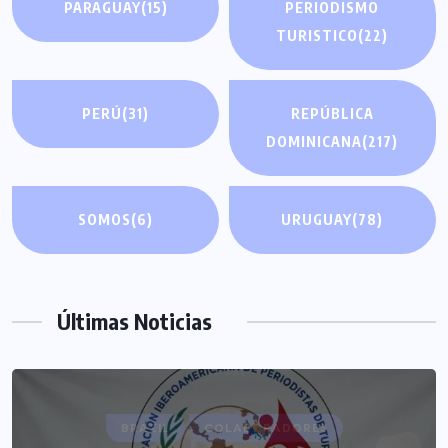
PARAGUAY
(15)
PERIODISMO
TURISTICO
(22)
PERÚ
(31)
REPÚBLICA
DOMINICANA
(217)
SOMOS
(6)
URUGUAY
(78)
Últimas Noticias