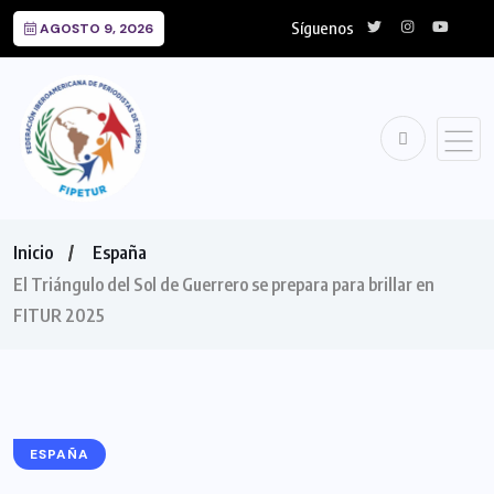
Síguenos
AGOSTO 9, 2026
Inicio
España
El Triángulo del Sol de Guerrero se prepara para brillar en
FITUR 2025
ESPAÑA