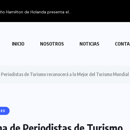
eño Hamilton de Holanda presenta el...
INICIO
NOSOTROS
NOTICIAS
CONTA
 Periodistas de Turismo reconocerá a lo Mejor del Turismo Mundial
NES
a de Periodistas de Turismo