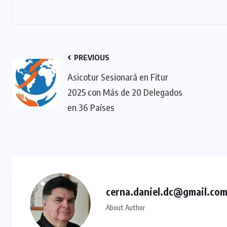
TULUM EN BANCARROTA
TURÍSTICA POR ABUSOS Y FALTA
DE PLANEACIÓN
JUNIO 24, 2026
PREVIOUS
Asicotur Sesionará en Fitur
2025 con Más de 20 Delegados
en 36 Países
cerna.daniel.dc@gmail.co
About Author