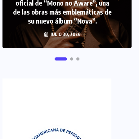
oficial de “Mono no Aware”, una
de las obras más emblemáticas de
FIPETUR se solidariza con
su nuevo álbum “Nova”.
Venezuela
JUNIO 29, 2026
JULIO 30, 2026