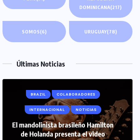
DOMINICANA
(217)
SOMOS
(6)
URUGUAY
(78)
Últimas Noticias
BRAZIL
COLABORADORES
INTERNACIONAL
NOTICIAS
COLABORADORES
INTERNACIONAL
El mandolinista brasileño Hamilton
de Holanda presenta el video
NOTICIAS
PERIODISMO TURISTICO