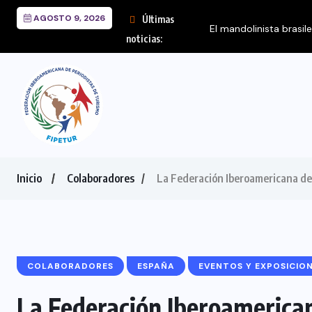
AGOSTO 9, 2026
Últimas
El mandolinista brasil
noticias:
Inicio
Colaboradores
La Federación Iberoamericana de
COLABORADORES
ESPAÑA
EVENTOS Y EXPOSICIO
La Federación Iberoamerican