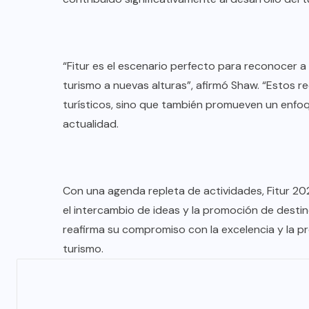
“Fitur es el escenario perfecto para reconocer a
turismo a nuevas alturas”, afirmó Shaw. “Estos r
turísticos, sino que también promueven un enfoq
actualidad.
Con una agenda repleta de actividades, Fitur 20
el intercambio de ideas y la promoción de destino
reafirma su compromiso con la excelencia y la pr
COLABORADORES
MÉXICO
turismo.
NOTICIAS
EL FIN DEL MILAGRO BOHEMIO: