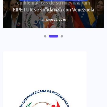
emblemáticas de su nuevo álbum
FIPETUR se solidariza con Venezuela
“Nova”.
JULIO 30, 2026
JUNIO 29, 2026