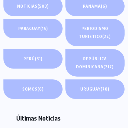
NOTICIAS
(503)
PANAMA
(6)
PARAGUAY
(15)
PERIODISMO
TURISTICO
(22)
PERÚ
(31)
REPÚBLICA
DOMINICANA
(217)
SOMOS
(6)
URUGUAY
(78)
Últimas Noticias