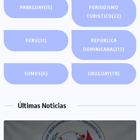
PARAGUAY
(15)
PERIODISMO
TURISTICO
(22)
PERÚ
(31)
REPÚBLICA
DOMINICANA
(217)
SOMOS
(6)
URUGUAY
(78)
Últimas Noticias