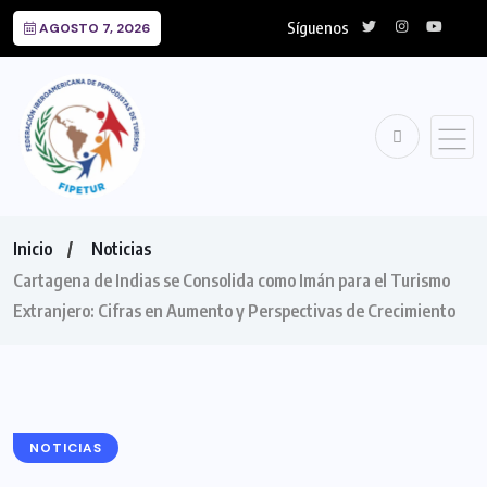
Síguenos
AGOSTO 7, 2026
Inicio
Noticias
Cartagena de Indias se Consolida como Imán para el Turismo
Extranjero: Cifras en Aumento y Perspectivas de Crecimiento
NOTICIAS