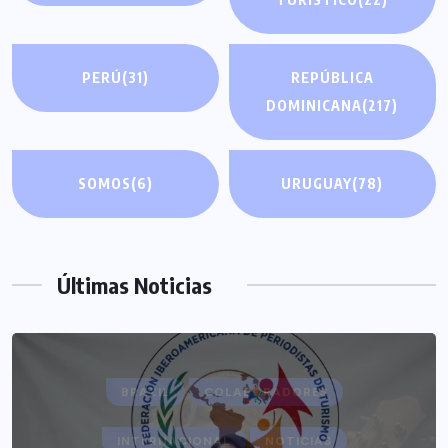
PERÚ
(31)
REPÚBLICA
DOMINICANA
(217)
SOMOS
(6)
URUGUAY
(78)
Últimas Noticias