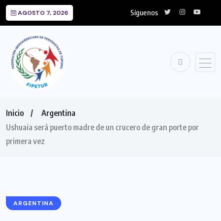
Síguenos
AGOSTO 7, 2026
Inicio
Argentina
Ushuaia será puerto madre de un crucero de gran porte por
primera vez
ARGENTINA