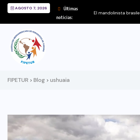
AGOSTO 7, 2026
Últimas
El mandolinista brasileño Hamilton de Holanda presen
noticias:
FIPETUR
Blog
ushuaia
>
>