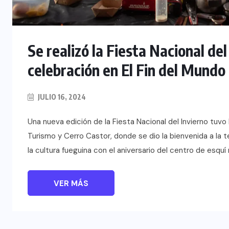
TULUM EN BANCARROTA
TURÍSTICA POR ABUSOS Y FALTA
DE PLANEACIÓN
Se realizó la Fiesta Nacional de
JUNIO 24, 2026
celebración en El Fin del Mundo
JULIO 16, 2024
Una nueva edición de la Fiesta Nacional del Invierno tuvo
Turismo y Cerro Castor, donde se dio la bienvenida a la 
la cultura fueguina con el aniversario del centro de esqu
VER MÁS