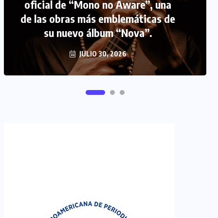
oficial de “Mono no Aware”, una
de las obras más emblemáticas de
FIPETUR se solidariza con
su nuevo álbum “Nova”.
Venezuela
JUNIO 29, 2026
JULIO 30, 2026