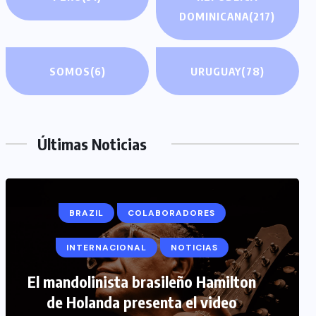
DOMINICANA
(217)
SOMOS
(6)
URUGUAY
(78)
Últimas Noticias
BRAZIL
COLABORADORES
INTERNACIONAL
NOTICIAS
COLABORADORES
INTERNACIONAL
El mandolinista brasileño Hamilton
de Holanda presenta el video
NOTICIAS
PERIODISMO TURISTICO