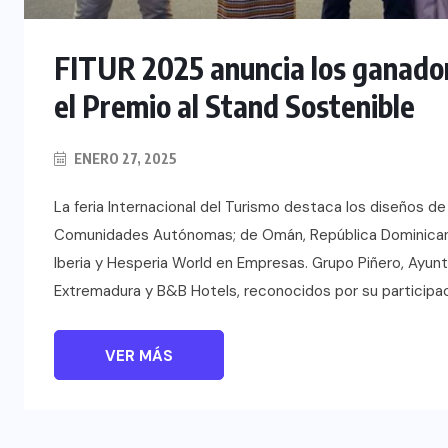
TULUM EN BANCARROTA
TURÍSTICA POR ABUSOS Y FALTA
FITUR 2025 anuncia los ganador
DE PLANEACIÓN
el Premio al Stand Sostenible
JUNIO 24, 2026
ENERO 27, 2025
La feria Internacional del Turismo destaca los diseños de
Comunidades Autónomas; de Omán, República Dominicana 
Iberia y Hesperia World en Empresas. Grupo Piñero, Ayun
Extremadura y B&B Hotels, reconocidos por su participac
VER MÁS