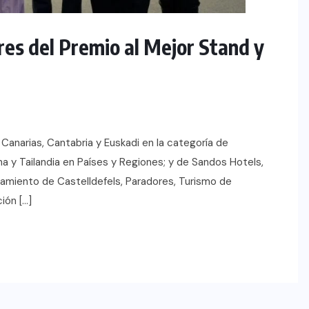
oficial de “Mono no Aware”, una
de las obras más emblemáticas de
es del Premio al Mejor Stand y
su nuevo álbum “Nova”.
JULIO 30, 2026
 Canarias, Cantabria y Euskadi en la categoría de
y Tailandia en Países y Regiones; y de Sandos Hotels,
tamiento de Castelldefels, Paradores, Turismo de
ión […]