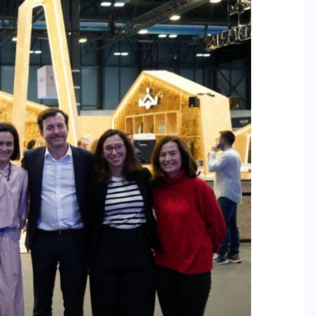
BRAZIL
COLABORADORES
INTERNACIONAL
NOTICIAS
El mandolinista brasileño Hamilton
de Holanda presenta el video