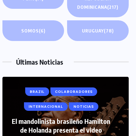
DOMINICANA
(217)
SOMOS
(6)
URUGUAY
(78)
Últimas Noticias
COLABORADORES
INTERNACIONAL
NOTICIAS
PERIODISMO TURISTICO