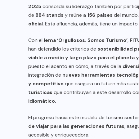
TULUM EN BANCARROTA
2025
consolida su liderazgo también por parti
TURÍSTICA POR ABUSOS Y FALTA
de
884 stands
y reúne a
156 países
del mundo
DE PLANEACIÓN
oficial
. Esta afluencia, además, tiene un impac
JUNIO 24, 2026
Con el
lema ‘Orgullosos. Somos Turismo’
,
FIT
han defendido los criterios de
sostenibilidad p
viable a medio y largo plazo para el planeta
y
puesto el acento en cómo, a través de la
divers
integración de
nuevas herramientas tecnológ
y competitivo
que asegura un futuro más sust
turísticas
que contribuyan a este desarrollo c
idiomático.
El progreso hacia este modelo de turismo soste
de viajar para las generaciones futuras
, aseg
accesible y enriquecedora.