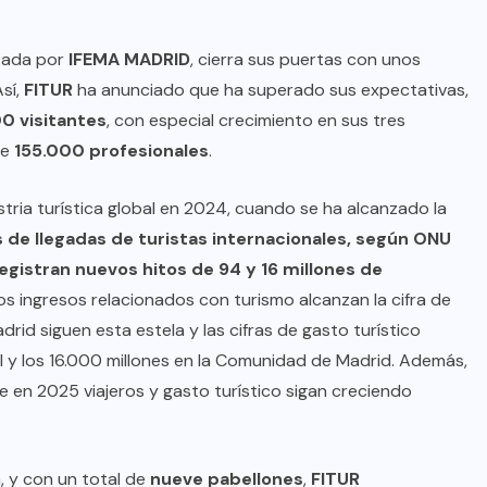
izada por
IFEMA MADRID
, cierra sus puertas con unos
Así,
FITUR
ha anunciado que ha superado sus expectativas,
0 visitantes
, con especial crecimiento en sus tres
de
155.000 profesionales
.
tria turística global en 2024, cuando se ha alcanzado la
 de llegadas de turistas internacionales, según ONU
egistran nuevos hitos de 94 y 16 millones de
 los ingresos relacionados con turismo alcanzan la cifra de
drid siguen esta estela y las cifras de gasto turístico
BRAZIL
COLABORADORES
al y los 16.000 millones en la Comunidad de Madrid. Además,
INTERNACIONAL
NOTICIAS
ue en 2025 viajeros y gasto turístico sigan creciendo
El mandolinista brasileño Hamilton
de Holanda presenta el video
, y con un total de
nueve pabellones
,
FITUR