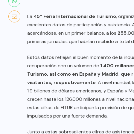
La
45ª Feria Internacional de Turismo
, organ
excelentes datos de participación y asistencia. 
acercándose, en un primer balance, a los
255.00
primeras jornadas, que habrían recibido a total 
Estos datos reflejan el buen momento de la indus
recuperación con un volumen de
1.400 millones
Turismo, así como en España y Madrid, que r
visitantes, respectivamente
. A nivel mundial,
1,9 billones de dólares americanos, y España y Ma
crecen hasta los 126.000 millones a nivel nacion
COLABORADORES
MÉXICO
estas cifras de FITUR anticipan la previsión de q
NOTICIAS
impulsados por una fuerte demanda.
EL FIN DEL MILAGRO BOHEMIO:
Junto a estas sobresalientes cifras de asistencia