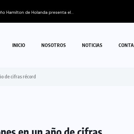
FIPETUR se solidariza con Venezuela
INICIO
NOSOTROS
NOTICIAS
CONTA
o de cifras récord
nes en un año de cifras