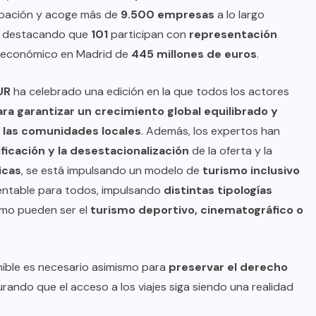
oficial de “Mono no Aware”, una
cipación y acoge más de
9.500
empresas
a lo largo
de las obras más emblemáticas de
, destacando que
101
participan con
representación
su nuevo álbum “Nova”.
to económico en Madrid de
445 millones de euros
.
JULIO 30, 2026
UR
ha celebrado una edición en la que todos los actores
ara garantizar un crecimiento global equilibrado y
 las comunidades locales
. Además, los expertos han
ificación y la desestacionalización
de la oferta y la
icas
, se está impulsando un modelo de
turismo inclusivo
entable para todos, impulsando
distintas tipologías
omo pueden ser el
turismo deportivo, cinematográfico o
nible es necesario asimismo para
preservar el derecho
urando que el acceso a los viajes siga siendo una realidad