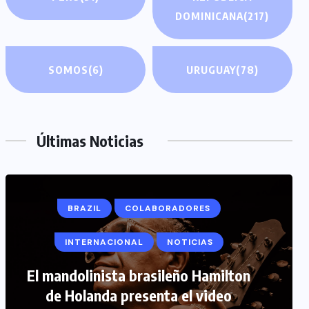
DOMINICANA
(217)
SOMOS
(6)
URUGUAY
(78)
Últimas Noticias
COLABORADORES
INTERNACIONAL
NOTICIAS
PERIODISMO TURISTICO