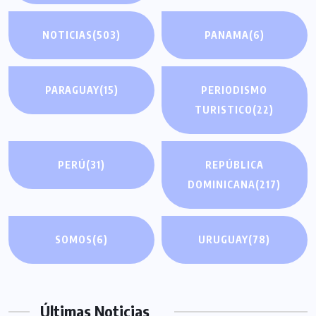
NOTICIAS
(503)
PANAMA
(6)
PARAGUAY
(15)
PERIODISMO
TURISTICO
(22)
PERÚ
(31)
REPÚBLICA
DOMINICANA
(217)
SOMOS
(6)
URUGUAY
(78)
Últimas Noticias