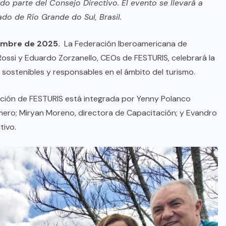
do parte del Consejo Directivo.
El evento se llevará a
do de Río Grande do Sul, Brasil.
iembre de 2025.
La Federación Iberoamericana de
Rossi y Eduardo Zorzanello, CEOs de FESTURIS, celebrará la
sostenibles y responsables en el ámbito del turismo.
dición de FESTURIS está integrada por Yenny Polanco
rimero; Miryan Moreno, directora de Capacitación; y Evandro
tivo.
BRAZIL
COLABORADORES
INTERNACIONAL
NOTICIAS
El mandolinista brasileño Hamilton
de Holanda presenta el video