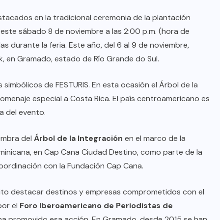
stacados en la tradicional ceremonia de la plantación
o este sábado 8 de noviembre a las 2:00 p.m. (hora de
s durante la feria. Este año, del 6 al 9 de noviembre,
rk, en Gramado, estado de Río Grande do Sul.
 simbólicos de FESTURIS. En esta ocasión el Árbol de la
 homenaje especial a Costa Rica. El país centroamericano es
ia del evento.
iembra del
Árbol de la Integración
en el marco de la
ominicana, en Cap Cana Ciudad Destino, como parte de la
coordinación con la Fundación Cap Cana.
ito destacar destinos y empresas comprometidos con el
por el
Foro Iberoamericano de Periodistas de
 ha promovido esa acción. En Gramado, desde 2015 se han