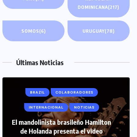
DOMINICANA
(217)
SOMOS
(6)
URUGUAY
(78)
Últimas Noticias
COLABORADORES
INTERNACIONAL
NOTICIAS
PERIODISMO TURISTICO