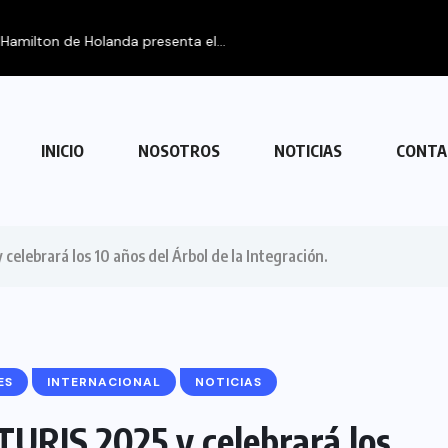
ariza con Venezuela
INICIO
NOSOTROS
NOTICIAS
CONTA
elebrará los 10 años del Árbol de la Integración.
ES
INTERNACIONAL
NOTICIAS
URIS 2025 y celebrará los