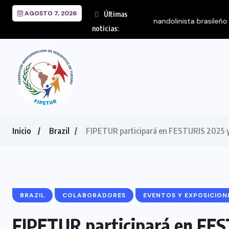
AGOSTO 7, 2026
Últimas
FIPETUR se solid
noticias:
Inicio
Brazil
FIPETUR participará en FESTURIS 2025 y c
BRAZIL
COLABORADORES
EVENTOS Y EXPOSICION
FIPETUR participará en FEST