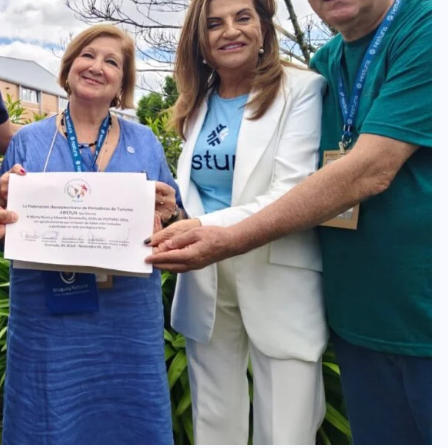
oficial de “Mono no Aware”, una
de las obras más emblemáticas de
su nuevo álbum “Nova”.
JULIO 30, 2026