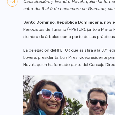
Capacitación;
y Evandro Novak, quien ha forma
cabo del 6 al 9 de noviembre en Gramado, esta
Santo Domingo, República Dominicana, nov
Periodistas de Turismo (FIPETUR), junto a Marta 
siembra de árboles como parte de sus prácticas 
La delegación deFIPETUR que asistirá a la 37ª e
Lovera, presidenta; Luiz Pires, vicepresidente p
Novak, quien ha formado parte del Consejo Direc
COLABORADORES
MÉXICO
NOTICIAS
EL FIN DEL MILAGRO BOHEMIO: