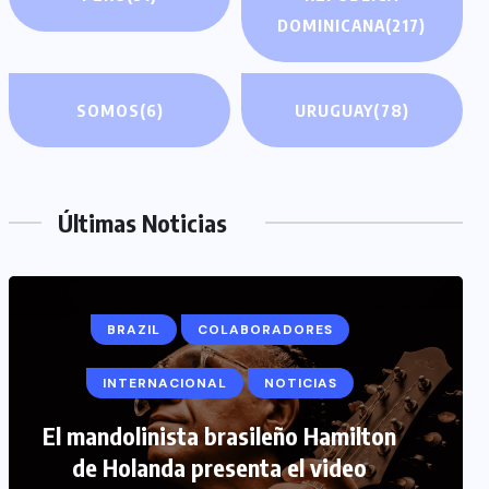
DOMINICANA
(217)
SOMOS
(6)
URUGUAY
(78)
Últimas Noticias
BRAZIL
COLABORADORES
INTERNACIONAL
NOTICIAS
COLABORADORES
INTERNACIONAL
El mandolinista brasileño Hamilton
de Holanda presenta el video
NOTICIAS
PERIODISMO TURISTICO