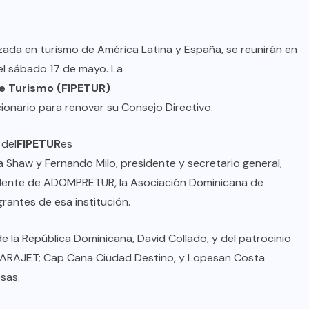
zada en turismo de América Latina y España, se reunirán en
el sábado 17 de mayo. La
e Turismo (FIPETUR)
cionario para renovar su Consejo Directivo.
 del
FIPETUR
es
 Shaw y Fernando Milo, presidente y secretario general,
idente de ADOMPRETUR, la Asociación Dominicana de
grantes de esa institución.
e la República Dominicana, David Collado, y del patrocinio
C); ARAJET; Cap Cana Ciudad Destino, y Lopesan Costa
esas.