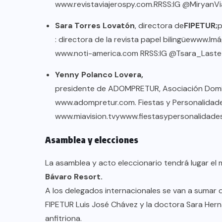
www.revistaviajerospy.com
.
RRSS:
IG @MiryanVi
Sara Torres Lovatón
, directora de
FIPETUR;
p
: directora de la revista papel bilingüe
www.Imá
www.noti-america.com
RRSS:
IG @Tsara_Last
Yenny Polanco Lovera,
presidente de ADOMPRETUR, Asociación Domini
www.adompretur.com
. Fiestas y Personalidad
www.miavision.tv
y
www.fiestasypersonalidade
Asamblea y elecciones
La asamblea y acto eleccionario tendrá lugar el 
Bávaro Resort.
A los delegados internacionales se van a sumar
FIPETUR Luis José Chávez y la doctora Sara Hern
anfitriona.