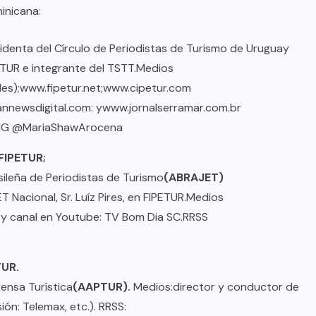
inicana:
identa del Círculo de Periodistas de Turismo de Uruguay
UR e integrante del TSTT.
Medios
es);
www.fipetur.net
;
www.cipetur.com
nnewsdigital.com
: y
www.jornalserramar.com.br
 IG @MariaShawArocena
FIPETUR;
sileña de Periodistas de Turismo
(ABRAJET)
Nacional, Sr. Luíz Pires, en FIPETUR.
Medios
y canal en Youtube: TV Bom Dia SC.
RRSS
TUR.
ensa Turística
(AAPTUR).
Medios:
director y conductor de
sión: Telemax, etc.).
RRSS: