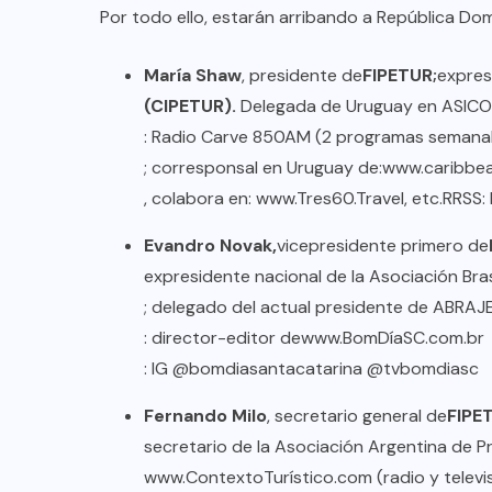
Por todo ello, estarán arribando a República Dom
María Shaw
, presidente de
FIPETUR;
expres
(CIPETUR).
Delegada de Uruguay en ASICOT
: Radio Carve 850AM (2 programas semanal
; corresponsal en Uruguay de:
www.caribbea
, colabora en:
www.Tres60.Travel
, etc.
RRSS
:
Evandro Novak,
vicepresidente primero de
expresidente nacional de la Asociación Bra
; delegado del actual presidente de ABRAJET 
: director-editor de
www.BomDíaSC.com.br
: IG @bomdiasantacatarina @tvbomdiasc
Fernando Milo
, secretario general de
FIPE
secretario de la Asociación Argentina de Pr
www.ContextoTurístico.com
(radio y televi