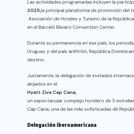
TULUM EN BANCARROTA
Las actividades programadas incluyen la particip
2025,
TURÍSTICA POR ABUSOS Y FALTA
la principal plataforma de promoción del 
Asociación de Hoteles y Turismo de la República 
DE PLANEACIÓN
en el Barceló Bávaro Convention Center.
JUNIO 24, 2026
Durante su permanencia en ese país, los periodist
Uruguay y del país anfitrión, República Dominica
destino.
Justamente, la delegación de invitados internac
alojados en el
Hyatt Ziva Cap Cana,
un espectacular complejo hotelero de 5 estrellas,
Cap Cana, una de las más sofisticadas de Repúb
Delegación iberoamericana