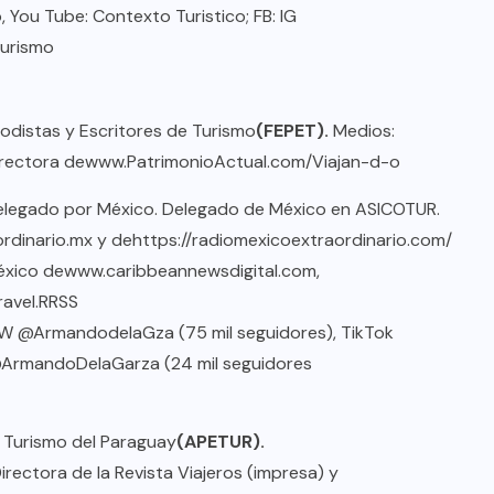
, You Tube: Contexto Turistico; FB: IG
Turismo
iodistas y Escritores de Turismo
(FEPET).
Medios:
irectora de
www.PatrimonioActual.com/Viajan-d-o
elegado por México. Delegado de México en ASICOTUR.
rdinario.mx
y de
https://radiomexicoextraordinario.com/
éxico de
www.caribbeannewsdigital.com
,
ravel
.
RRSS
TW @ArmandodelaGza (75 mil seguidores), TikTok
 @ArmandoDelaGarza (24 mil seguidores
e Turismo del Paraguay
(APETUR).
Directora de la Revista Viajeros (impresa) y