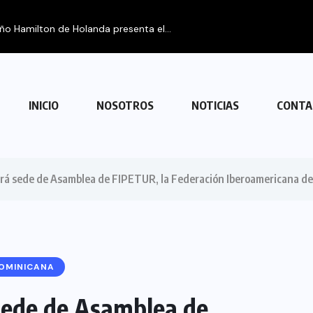
eño Hamilton de Holanda presenta el...
INICIO
NOSOTROS
NOTICIAS
CONTA
rá sede de Asamblea de FIPETUR, la Federación Iberoamericana de
DOMINICANA
sede de Asamblea de