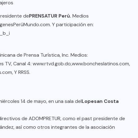
ajeros
residente de
PRENSATUR Perú.
Medios
genesPerúMundo.com
. Y participación en:
e_b_i
cana de Prensa Turística, Inc. Medios:
es TV, Canal 4:
www.rtvd.gob.do
,
www.boncheslatinos.com
,
s.com
, Y RRSS.
miércoles 14 de mayo, en una sala del
Lopesan Costa
 directivos de ADOMPRETUR, como el past presidente de
ández, así como otros integrantes de la asociación