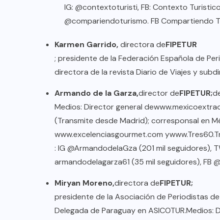
IG: @contextoturisti, FB: Contexto Turistico
@compariendoturismo. FB Compartiendo 
Karmen Garrido,
directora de
FIPETUR
; presidente de la Federación Española de Per
directora de la revista Diario de Viajes y subd
Armando de la Garza,
director de
FIPETUR;
d
Medios
: Director general de
www.mexicoextrao
(Transmite desde Madrid); corresponsal en M
www.excelenciasgourmet.com
y
www.Tres60.T
: IG @ArmandodelaGza (201 mil seguidores), 
armandodelagarza61 (35 mil seguidores), FB
Miryan Moreno,
directora de
FIPETUR;
presidente de la Asociación de Periodistas d
Delegada de Paraguay en ASICOTUR.
Medios
: 