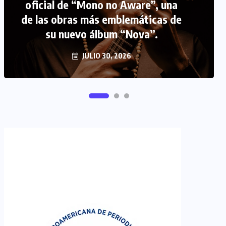
oficial de “Mono no Aware”, una
de las obras más emblemáticas de
FIPETUR se solidariza con
su nuevo álbum “Nova”.
Venezuela
JUNIO 29, 2026
JULIO 30, 2026