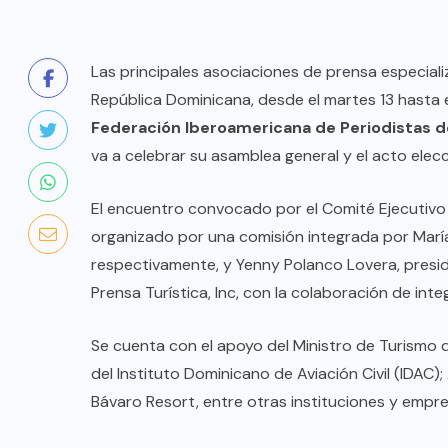
Las principales asociaciones de prensa especiali
República Dominicana, desde el martes 13 hasta 
Federación Iberoamericana de Periodistas d
va a celebrar su asamblea general y el acto elec
El encuentro convocado por el Comité Ejecutivo
organizado por una comisión integrada por María
respectivamente, y Yenny Polanco Lovera, pres
Prensa Turística, Inc, con la colaboración de inte
COLABORADORES
MÉXICO
Se cuenta con el apoyo del Ministro de Turismo d
del Instituto Dominicano de Aviación Civil (IDA
NOTICIAS
Bávaro Resort, entre otras instituciones y empr
EL FIN DEL MILAGRO BOHEMIO: