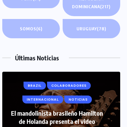
DOMINICANA
(217)
SOMOS
(6)
URUGUAY
(78)
Últimas Noticias
COLABORADORES
INTERNACIONAL
NOTICIAS
PERIODISMO TURISTICO