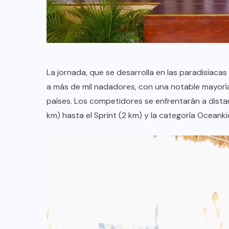
TULUM EN BANCARROTA
TURÍSTICA POR ABUSOS Y FALTA
DE PLANEACIÓN
JUNIO 24, 2026
La jornada, que se desarrolla en las paradisíaca
a más de mil nadadores, con una notable mayorí
países. Los competidores se enfrentarán a dist
km) hasta el Sprint (2 km) y la categoría Oceank