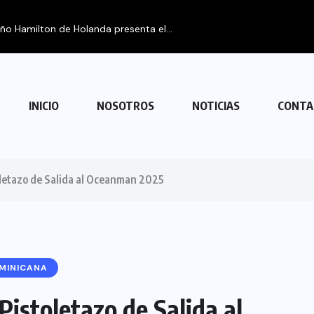
eño Hamilton de Holanda presenta el...
INICIO
NOSOTROS
NOTICIAS
CONTA
oletazo de Salida al Oceanman 2025
MINICANA
istoletazo de Salida al