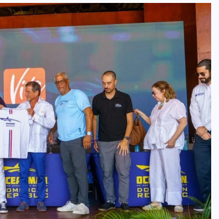
BRAZIL
COLABORADORES
INTERNACIONAL
NOTICIAS
El mandolinista brasileño Hamilton
de Holanda presenta el video