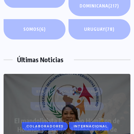
DOMINICANA
(217)
SOMOS
(6)
URUGUAY
(78)
Últimas Noticias
COLABORADORES
INTERNACIONAL