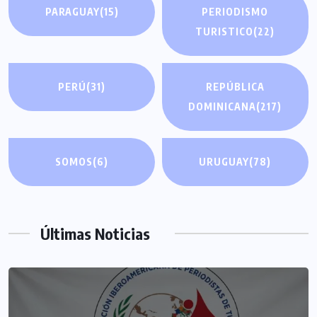
PARAGUAY
(15)
PERIODISMO
TURISTICO
(22)
PERÚ
(31)
REPÚBLICA
DOMINICANA
(217)
SOMOS
(6)
URUGUAY
(78)
Últimas Noticias