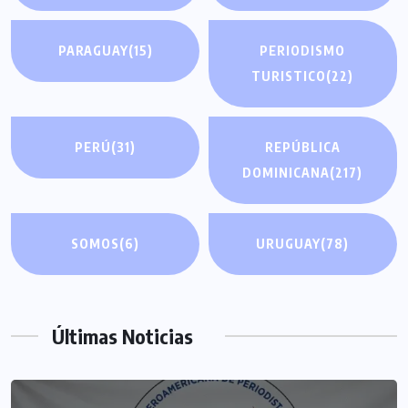
PARAGUAY
(15)
PERIODISMO
TURISTICO
(22)
PERÚ
(31)
REPÚBLICA
DOMINICANA
(217)
SOMOS
(6)
URUGUAY
(78)
Últimas Noticias