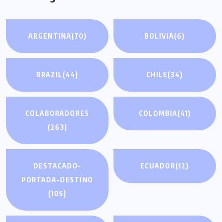
ARGENTINA
(70)
BOLIVIA
(6)
BRAZIL
(44)
CHILE
(34)
COLABORADORES
COLOMBIA
(41)
(263)
DESTACADO-
ECUADOR
(12)
PORTADA-DESTINO
(105)