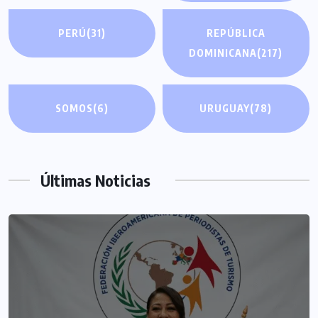
PERÚ
(31)
REPÚBLICA
DOMINICANA
(217)
SOMOS
(6)
URUGUAY
(78)
Últimas Noticias