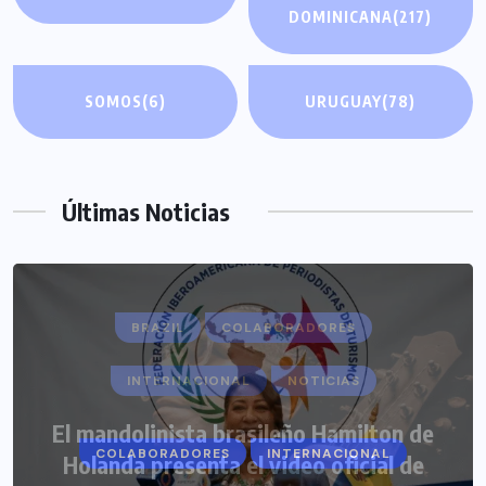
DOMINICANA
(217)
SOMOS
(6)
URUGUAY
(78)
Últimas Noticias
COLABORADORES
INTERNACIONAL