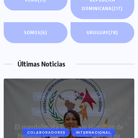
DOMINICANA
(217)
SOMOS
(6)
URUGUAY
(78)
Últimas Noticias
COLABORADORES
INTERNACIONAL