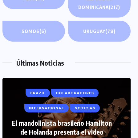
DOMINICANA
(217)
SOMOS
(6)
URUGUAY
(78)
Últimas Noticias
BRAZIL
COLABORADORES
INTERNACIONAL
NOTICIAS
COLABORADORES
INTERNACIONAL
El mandolinista brasileño Hamilton
de Holanda presenta el video
NOTICIAS
PERIODISMO TURISTICO