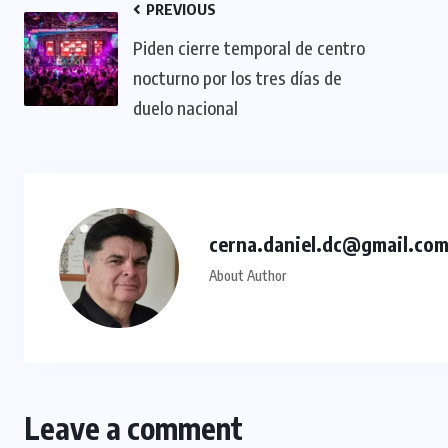
TULUM EN BANCARROTA
PREVIOUS
TURÍSTICA POR ABUSOS Y FALTA
​Piden cierre temporal de centro
DE PLANEACIÓN
nocturno por los tres días de
duelo nacional
JUNIO 24, 2026
cerna.daniel.dc@gmail.co
About Author
Leave a comment