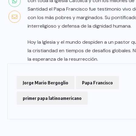
con toda la Iglesia Católica y con los millones de
Santidad el Papa Francisco fue testimonio vivo de
con los más pobres y marginados. Su pontificado
interreligioso y defensa de la dignidad humana.
Hoy la Iglesia y el mundo despiden a un pastor q
la cristiandad en tiempos de desafíos globales. 
la esperanza de la resurrección.
Jorge Mario Bergoglio
Papa Francisco
primer papa latinoamericano
COLABORADORES
MÉXICO
NOTICIAS
EL FIN DEL MILAGRO BOHEMIO: