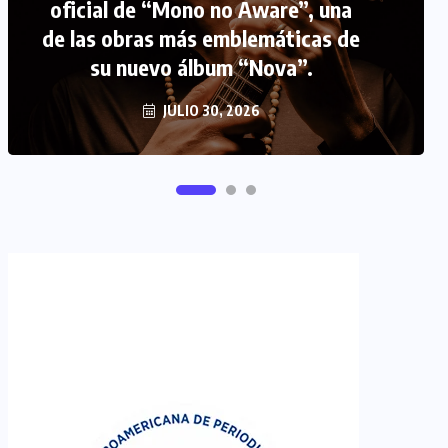
oficial de “Mono no Aware”, una
de las obras más emblemáticas de
FIPETUR se solidariza con
su nuevo álbum “Nova”.
Venezuela
JUNIO 29, 2026
JULIO 30, 2026