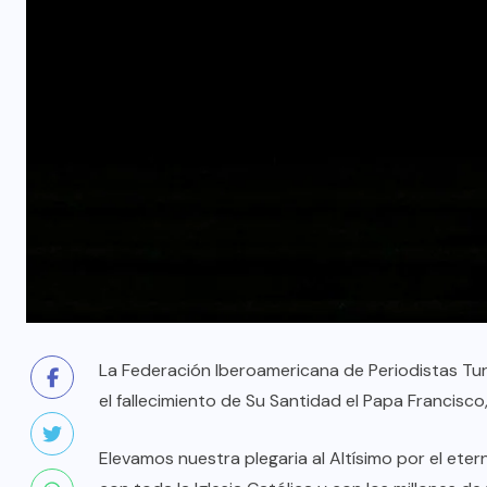
La Federación Iberoamericana de Periodistas Tur
el fallecimiento de Su Santidad el Papa Francisco
Elevamos nuestra plegaria al Altísimo por el e