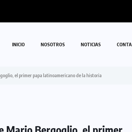
TUR se solidariza con Venezuela
INICIO
NOSOTROS
NOTICIAS
CONTA
oglio, el primer papa latinoamericano de la historia
e Mario Bergoglio, el primer