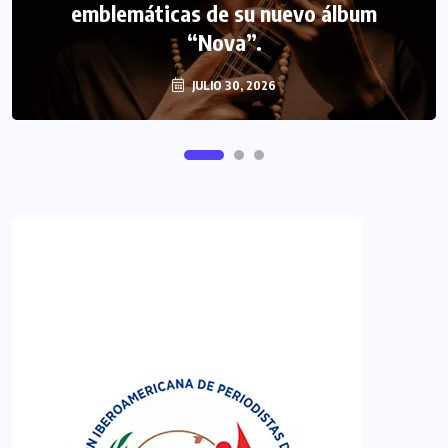
emblemáticas de su nuevo álbum
FIPETUR se solidariza con Venezuela
“Nova”.
JULIO 30, 2026
JUNIO 29, 2026