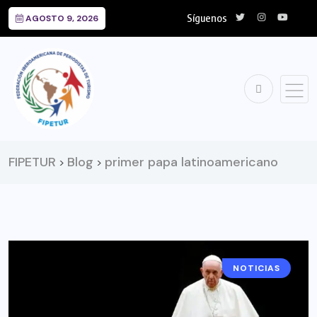
Síguenos
AGOSTO 9, 2026
FIPETUR
Blog
primer papa latinoamericano
>
>
NOTICIAS