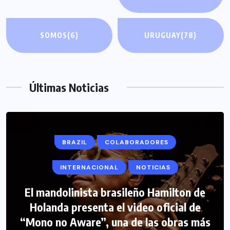
SOMOS
(6)
URUGUAY
(78)
Últimas Noticias
BRAZIL
COLABORADORES
INTERNACIONAL
NOTICIAS
El mandolinista brasileño Hamilton de
COLABORADORES
INTERNACIONAL
Holanda presenta el video oficial de
“Mono no Aware”, una de las obras más
NOTICIAS
PERIODISMO TURISTICO