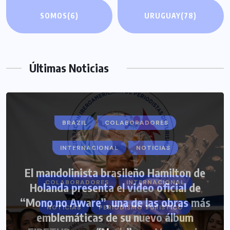
SOMOS
(6)
URUGUAY
(78)
Últimas Noticias
BRAZIL
COLABORADORES
INTERNACIONAL
NOTICIAS
El mandolinista brasileño Hamilton de
COLABORADORES
INTERNACIONAL
Holanda presenta el video oficial de
“Mono no Aware”, una de las obras más
NOTICIAS
PERIODISMO TURISTICO
emblemáticas de su nuevo álbum