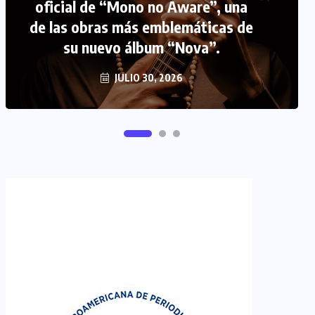
oficial de “Mono no Aware”, una
de las obras más emblemáticas de
FIPETUR se solidariza con
su nuevo álbum “Nova”.
Venezuela
JUNIO 29, 2026
JULIO 30, 2026