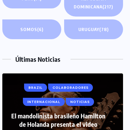
DOMINICANA
(217)
SOMOS
(6)
URUGUAY
(78)
Últimas Noticias
BRAZIL
COLABORADORES
INTERNACIONAL
NOTICIAS
COLABORADORES
INTERNACIONAL
El mandolinista brasileño Hamilton
de Holanda presenta el video
NOTICIAS
PERIODISMO TURISTICO