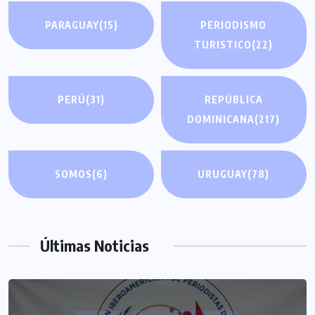
PARAGUAY
(15)
PERIODISMO
TURISTICO
(22)
PERÚ
(31)
REPÚBLICA
DOMINICANA
(217)
SOMOS
(6)
URUGUAY
(78)
Últimas Noticias