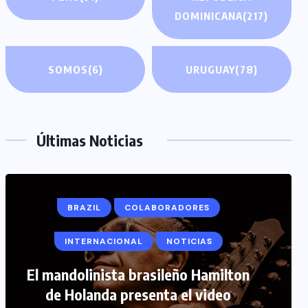
DOMINICANA
(217)
SOMOS
(6)
URUGUAY
(78)
Últimas Noticias
COLABORADORES
INTERNACIONAL
NOTICIAS
PERIODISMO TURISTICO