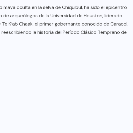
oficial de “Mono no Aware”, una
d maya oculta en la selva de Chiquibul, ha sido el epicentro
de las obras más emblemáticas de
o de arqueólogos de la Universidad de Houston, liderado
su nuevo álbum “Nova”.
de Te K’ab Chaak, el primer gobernante conocido de Caracol.
 reescribiendo la historia del Período Clásico Temprano de
JULIO 30, 2026