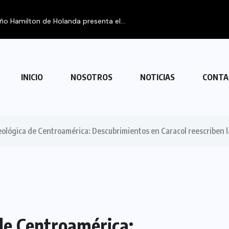
eño Hamilton de Holanda presenta el...
INICIO
NOSOTROS
NOTICIAS
CONTA
ueológica de Centroamérica: Descubrimientos en Caracol reescriben l
 de Centroamérica: