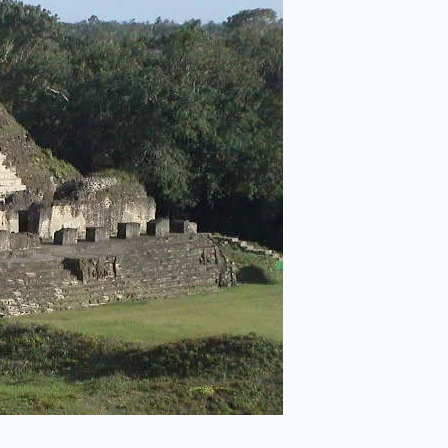
BRAZIL
COLABORADORES
INTERNACIONAL
NOTICIAS
El mandolinista brasileño Hamilton
de Holanda presenta el video