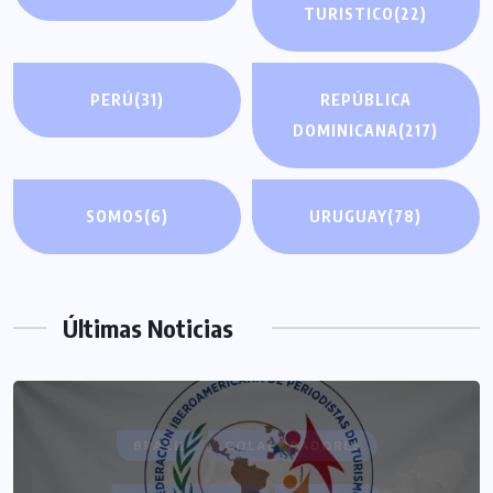
TURISTICO
(22)
PERÚ
(31)
REPÚBLICA
DOMINICANA
(217)
SOMOS
(6)
URUGUAY
(78)
Últimas Noticias